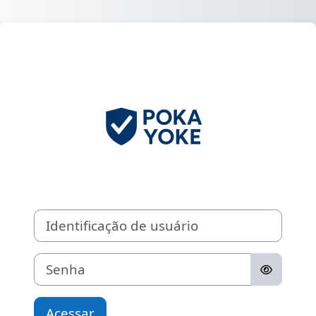
Ir para o conteúdo principal
Acesso a Poka 
Identificação de usuário
Senha
Acessar